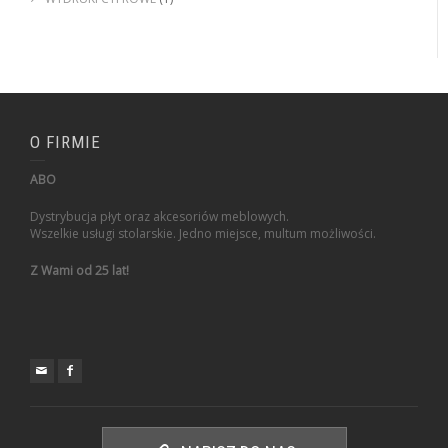
O FIRMIE
ABO
Dystrybucja płyt oraz akcesoriów meblowych.
Wszelkie usługi stolarskie. Jedno miejsce, multum możliwości.
Z Wami od 25 lat!