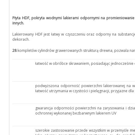
Płyta HDF, pokryta wodnymi lakierami odpornymi na promieniowanie U
innych.
Lakierowany HDF jest łatwy w czyszczeniu oraz odporny na substancj
dekorach.
28
kompletów cylindrów grawerowanych strukturą drewna, pozwala nam
łatwość w obróbce skrawaniem, posiadając jednocześnie 
podwyższona odporność powierzchni lakierowanej na wa
łatwość utrzymania w czystości i pielęgnacji, przyjazne dl
gwarancja odporności powierzchni na zarysowania i dzi
ochronnej wykonanej bezbarwnym lakierem UV
szerokie zastosowanie przede wszystkim w przemyśle mebl