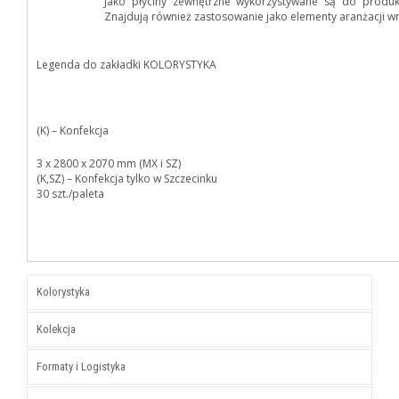
Jako płyciny zewnętrzne wykorzystywane są do produk
Znajdują również zastosowanie jako elementy aranżacji w
Legenda do zakładki KOLORYSTYKA
(K) – Konfekcja
3 x 2800 x 2070 mm (MX i SZ)
(K,SZ) – Konfekcja tylko w Szczecinku
30 szt./paleta
Kolorystyka
Kolekcja
Formaty i Logistyka