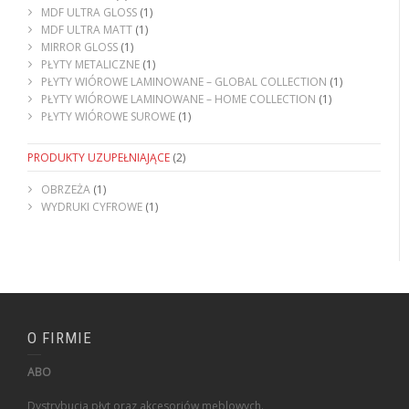
MDF ULTRA GLOSS
(1)
MDF ULTRA MATT
(1)
MIRROR GLOSS
(1)
PŁYTY METALICZNE
(1)
PŁYTY WIÓROWE LAMINOWANE – GLOBAL COLLECTION
(1)
PŁYTY WIÓROWE LAMINOWANE – HOME COLLECTION
(1)
PŁYTY WIÓROWE SUROWE
(1)
PRODUKTY UZUPEŁNIAJĄCE
(2)
OBRZEŻA
(1)
WYDRUKI CYFROWE
(1)
O FIRMIE
ABO
Dystrybucja płyt oraz akcesoriów meblowych.