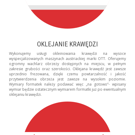
OKLEJANIE KRAWĘDZI
Wykonujemy usługi okleinowania krawędzi na wysoce
wyspecjalizowanych maszynach austriackiej marki OTT. Oferujemy
ogromny wachlarz obrzeży dostępnych na miejscu, w pełnym
zakresie grubości oraz szerokości. Oklejana krawędź jest zawsze
uprzednio frezowana, dzięki czemu powtarzalność i jakość
przytwierdzenia obrzeża jest zawsze na wysokim poziomie.
Wymiary formatek należy podawać więc „na gotowo”- wpisany
wymiar będzie ostatecznym wymiarem formatki już po ewentualnym
oklejaniu krawędzi.