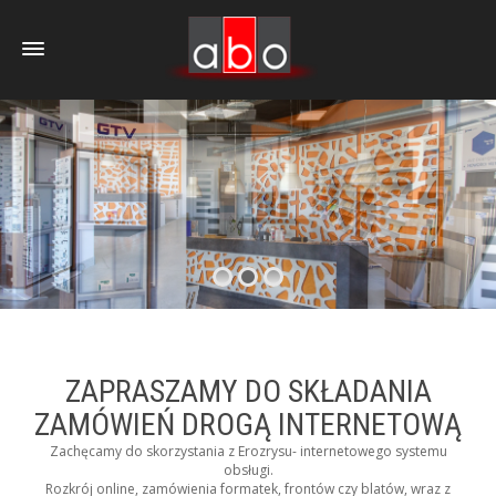
ZAPRASZAMY DO SKŁADANIA
ZAMÓWIEŃ DROGĄ INTERNETOWĄ
Zachęcamy do skorzystania z Erozrysu- internetowego systemu
obsługi.
Rozkrój online, zamówienia formatek, frontów czy blatów, wraz z