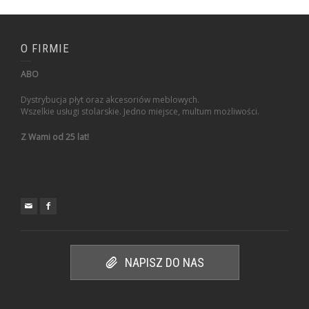
O FIRMIE
ABO
Dystrybucja płyt oraz akcesoriów meblowych.
Wszelkie usługi stolarskie. Jedno miejsce, multum możliwości.
Z Wami od 25 lat!
NAPISZ DO NAS