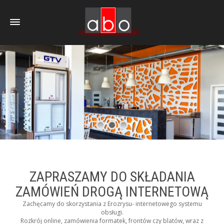
ZAPRASZAMY DO SKŁADANIA
ZAMÓWIEŃ DROGĄ INTERNETOWĄ
Zachęcamy do skorzystania z Erozrysu- internetowego systemu
obsługi.
Rozkrój online, zamówienia formatek, frontów czy blatów, wraz z