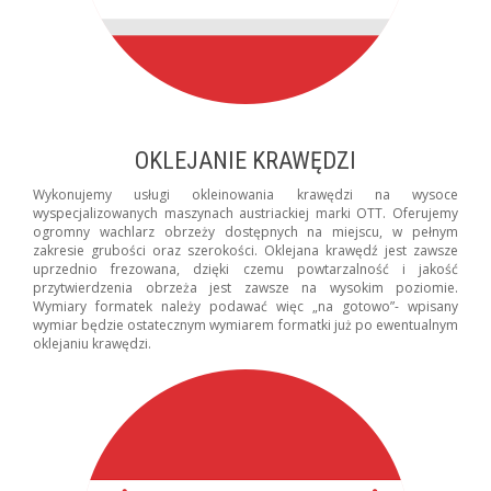
OKLEJANIE KRAWĘDZI
Wykonujemy usługi okleinowania krawędzi na wysoce
wyspecjalizowanych maszynach austriackiej marki OTT. Oferujemy
ogromny wachlarz obrzeży dostępnych na miejscu, w pełnym
zakresie grubości oraz szerokości. Oklejana krawędź jest zawsze
uprzednio frezowana, dzięki czemu powtarzalność i jakość
przytwierdzenia obrzeża jest zawsze na wysokim poziomie.
Wymiary formatek należy podawać więc „na gotowo”- wpisany
wymiar będzie ostatecznym wymiarem formatki już po ewentualnym
oklejaniu krawędzi.