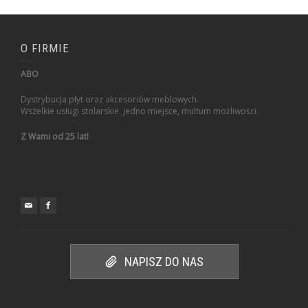
O FIRMIE
ABO
Dystrybucja płyt oraz akcesoriów meblowych.
Wszelkie usługi stolarskie. Jedno miejsce, multum możliwości.
Z Wami od 25 lat!
NAPISZ DO NAS