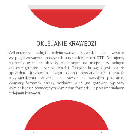
OKLEJANIE KRAWĘDZI
Wykonujemy usługi okleinowania krawędzi na wysoce
wyspecjalizowanych maszynach austriackiej marki OTT. Oferujemy
ogromny wachlarz obrzeży dostępnych na miejscu, w pełnym
zakresie grubości oraz szerokości. Oklejana krawędź jest zawsze
uprzednio frezowana, dzięki czemu powtarzalność i jakość
przytwierdzenia obrzeża jest zawsze na wysokim poziomie.
Wymiary formatek należy podawać więc „na gotowo”- wpisany
wymiar będzie ostatecznym wymiarem formatki już po ewentualnym
oklejaniu krawędzi.