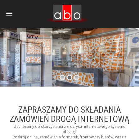
ZAPRASZAMY DO SKŁADANIA
ZAMÓWIEŃ DROGĄ INTERNETOWĄ
Zachęcamy do skorzystania z Erozrysu- internetowego systemu
obsługi.
Rozkrój online, zamówienia formatek, frontów czy blatów, wraz z