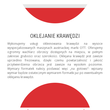
OKLEJANIE KRAWĘDZI
Wykonujemy usługi okleinowania krawędzi na wysoce
wyspecjalizowanych maszynach austriackiej marki OTT. Oferujemy
ogromny wachlarz obrzeży dostępnych na miejscu, w pełnym
zakresie grubości oraz szerokości. Oklejana krawędź jest zawsze
uprzednio frezowana, dzięki czemu powtarzalność i jakość
przytwierdzenia obrzeża jest zawsze na wysokim poziomie.
Wymiary formatek należy podawać więc „na gotowo”- wpisany
wymiar będzie ostatecznym wymiarem formatki już po ewentualnym
oklejaniu krawędzi.