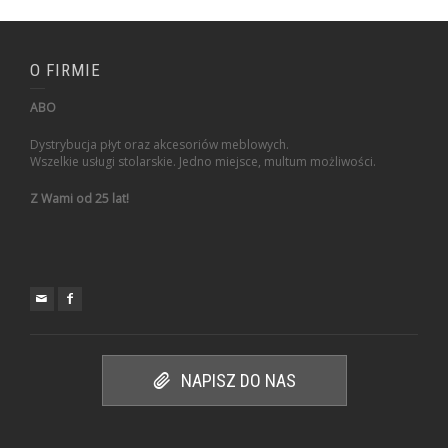
O FIRMIE
ABO
Dystrybucja płyt oraz akcesoriów meblowych.
Wszelkie usługi stolarskie. Jedno miejsce, multum możliwości.
Z Wami od 25 lat!
NAPISZ DO NAS