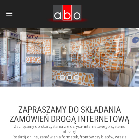
ZAPRASZAMY DO SKŁADANIA
ZAMÓWIEŃ DROGĄ INTERNETOWĄ
Zachęcamy do skorzystania z Erozrysu- internetowego systemu
obsługi.
Rozkrój online, zamówienia formatek, frontów czy blatów, wraz z